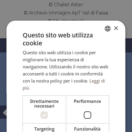
© Chalet Aster
© Archivio Immagini ApT Val di Fassa
© Shutterstock
×
Questo sito web utilizza
cookie
ITALIAN
GALLERY
Questo sito web utilizza i cookie per
ENGLISH
migliorare la tua esperienza di
GERMAN
navigazione. Utilizzando il nostro sito web
acconsenti a tutti i cookie in conformità
LOCATION
con la nostra policy per i cookie.
Leggi di
più
s
CHALET ASTER ***
Strettamente
Performance
necessari
Strada Riccardo Loewy 120
38035
MOENA
(TN) - Val di Fassa
Trentino Alto Adige
-
Italia
Targeting
Funzionalità
Giovedì 6 Agosto