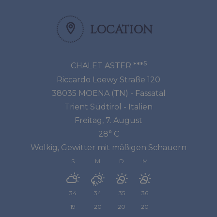
LOCATION
s
CHALET ASTER ***
Riccardo Loewy Straße 120
38035
MOENA
(TN) - Fassatal
Trient Südtirol
-
Italien
Freitag, 7. August
28° C
Wolkig, Gewitter mit mäßigen Schauern
S
M
D
M
34
34
35
36
19
20
20
20