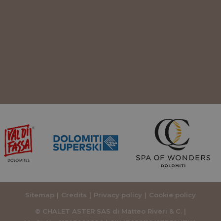
Sitemap
Credits
Privacy policy
Cookie policy
© CHALET ASTER SAS di Matteo Riveri & C. |