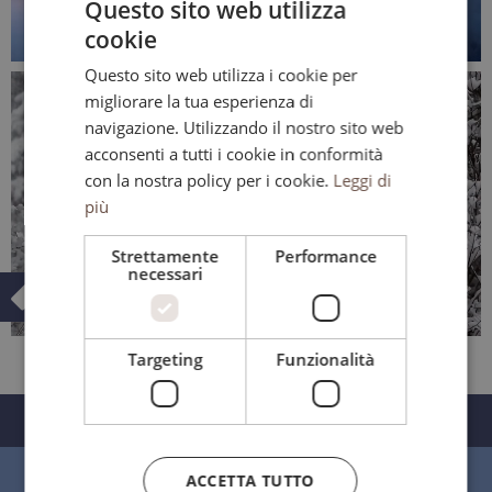
Questo sito web utilizza
cookie
ITALIAN
0
Questo sito web utilizza i cookie per
ENGLISH
of
migliorare la tua esperienza di
3
GERMAN
minutes,
navigazione. Utilizzando il nostro sito web
3
acconsenti a tutti i cookie in conformità
seconds
con la nostra policy per i cookie.
Leggi di
più
Strettamente
Performance
necessari
0
Targeting
Funzionalità
of
2
minutes,
25
GALLERY
seconds
ACCETTA TUTTO