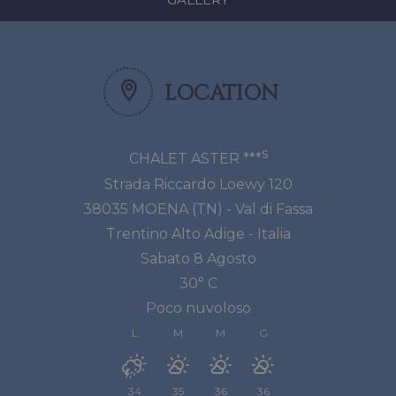
seconds
LOCATION
s
CHALET ASTER ***
Strada Riccardo Loewy 120
38035
MOENA
(TN) - Val di Fassa
Trentino Alto Adige
-
Italia
Sabato 8 Agosto
30° C
Poco nuvoloso
L
M
M
G
34
35
36
36